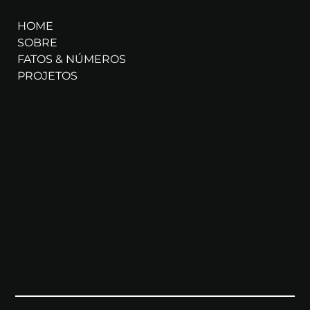
MENU
HOME
SOBRE
FATOS & NÚMEROS
PROJETOS
CONTATO
g.galerum@gmail.com
Fazendo design do Brasil para o mundo inteiro.
Política de
© 2026 por Galerum